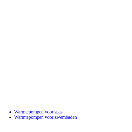
Warmtepompen voor spas
Warmtepompen voor zwembaden