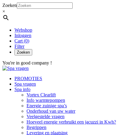
Zoeken
×
Webshop
Inloggen
Cart (
0
)
Filter
Zoeken
You're in good company !
PROMOTIES
Spa vragen
Spa info
Vortex Clearlift
Info warmtepompen
Energie zuinige spa’s
Onderhoud van uw water
Veelgestelde vragen
Hoeveel energie verbruikt een jacuzzi in Kwh?
Begrippen
Levering en plaatsing