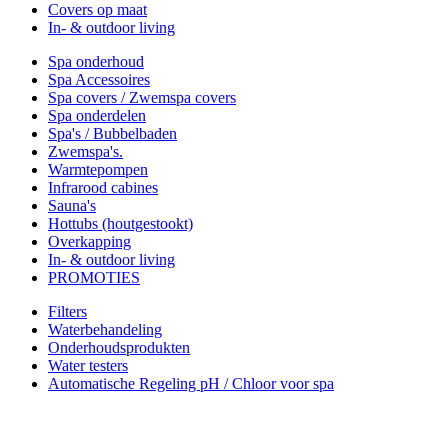
Covers op maat
In- & outdoor living
Spa onderhoud
Spa Accessoires
Spa covers / Zwemspa covers
Spa onderdelen
Spa's / Bubbelbaden
Zwemspa's.
Warmtepompen
Infrarood cabines
Sauna's
Hottubs (houtgestookt)
Overkapping
In- & outdoor living
PROMOTIES
Filters
Waterbehandeling
Onderhoudsprodukten
Water testers
Automatische Regeling pH / Chloor voor spa