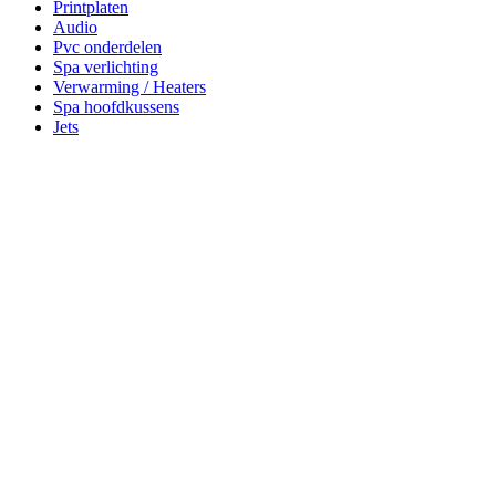
Printplaten
Audio
Pvc onderdelen
Spa verlichting
Verwarming / Heaters
Spa hoofdkussens
Jets