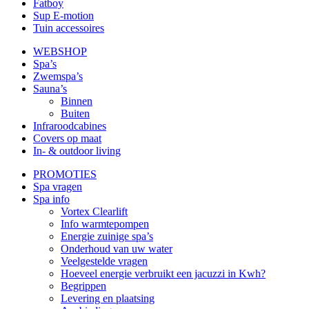
Fatboy
Sup E-motion
Tuin accessoires
WEBSHOP
Spa’s
Zwemspa’s
Sauna’s
Binnen
Buiten
Infraroodcabines
Covers op maat
In- & outdoor living
PROMOTIES
Spa vragen
Spa info
Vortex Clearlift
Info warmtepompen
Energie zuinige spa’s
Onderhoud van uw water
Veelgestelde vragen
Hoeveel energie verbruikt een jacuzzi in Kwh?
Begrippen
Levering en plaatsing